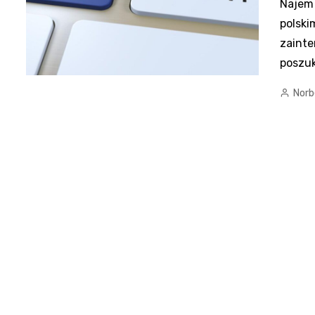
Najem 
polski
zainte
poszu
Norb