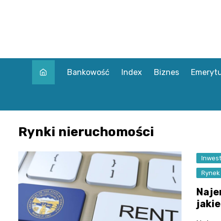
Skip
to
content
Bankowość
Index
Biznes
Emerytu
Rynki nieruchomości
Inwest
Rynek
Najem
jaki