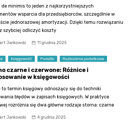
de minimis to jeden z najkorzystniejszych
mentów wsparcia dla przedsiębiorców, szczególnie w
ście jednorazowej amortyzacji. Dzięki temu rozwiązaniu
 szybciej odliczyć koszty
ert Jankowski
11 grudnia 2025
se
Księgowość
Podatki
Rozliczenia podatkowe
no czarne i czerwone: Różnice i
osowanie w księgowości
 to termin księgowy odnoszący się do techniki
wania błędów w zapisach księgowych. W praktyce
wej rozróżnia się dwa główne rodzaje storna: czarne
ert Jankowski
4 grudnia 2025