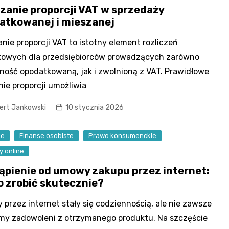
czanie proporcji VAT w sprzedaży
atkowanej i mieszanej
anie proporcji VAT to istotny element rozliczeń
kowych dla przedsiębiorców prowadzących zarówno
lność opodatkowaną, jak i zwolnioną z VAT. Prawidłowe
nie proporcji umożliwia
ert Jankowski
10 stycznia 2026
se
Finanse osobiste
Prawo konsumenckie
y online
ąpienie od umowy zakupu przez internet:
to zrobić skutecznie?
 przez internet stały się codziennością, ale nie zawsze
my zadowoleni z otrzymanego produktu. Na szczęście