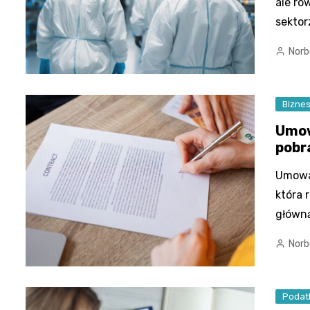
ale ró
sektor
Norb
Bizne
Umow
pobr
Umowa 
która 
główną
Norb
Podat