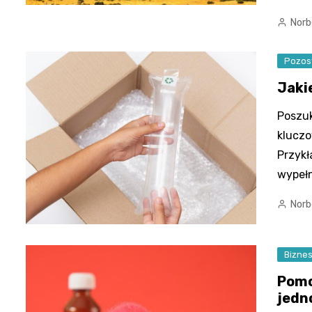
Norb
Pozos
Jaki
Poszuk
kluczo
Przykł
wypełn
Norb
Bizne
Pomo
jedn