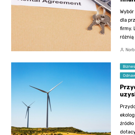
Wybór 
dla pr
firmy.
różnią
Norb
Bizne
Odnawi
Przy
uzys
Przydo
ekolog
źródł
dotac