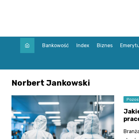
Skip
to
content
Bankowość
Index
Biznes
Emerytu
Norbert Jankowski
Pozos
Jaki
prac
Branża