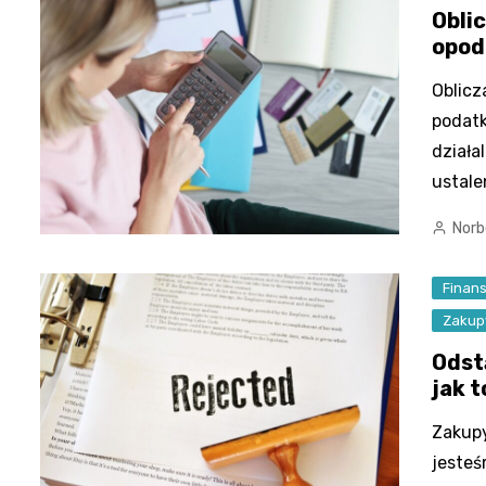
Obli
opod
Oblicz
podat
działa
ustale
Norb
Finan
Zakup
Odst
jak 
Zakupy
jesteś