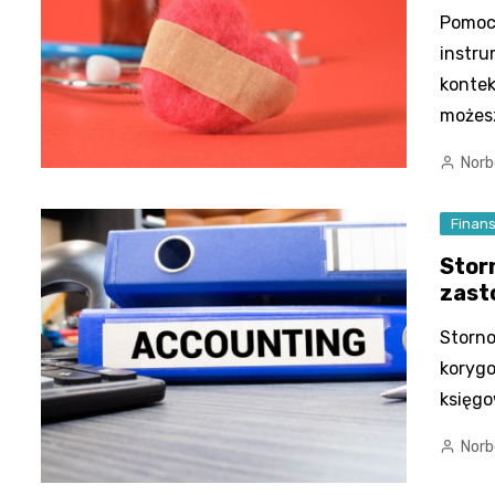
Pomoc 
instru
kontek
możesz
Norb
Finan
Stor
zast
Storno
korygo
księgo
Norb