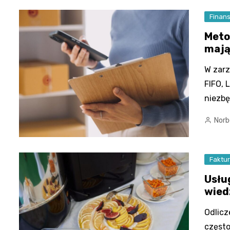
Finan
Metod
mają
W zarz
FIFO, 
niezbę
Norb
Faktu
Usłu
wied
Odlicz
często