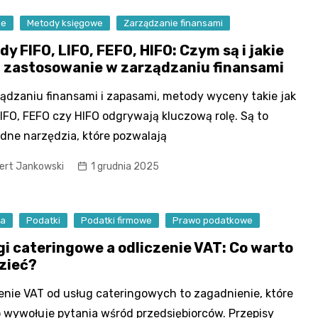
se
Metody księgowe
Zarządzanie finansami
y FIFO, LIFO, FEFO, HIFO: Czym są i jakie
 zastosowanie w zarządzaniu finansami
ądzaniu finansami i zapasami, metody wyceny takie jak
LIFO, FEFO czy HIFO odgrywają kluczową rolę. Są to
dne narzędzia, które pozwalają
ert Jankowski
1 grudnia 2025
ra
Podatki
Podatki firmowe
Prawo podatkowe
gi cateringowe a odliczenie VAT: Co warto
zieć?
enie VAT od usług cateringowych to zagadnienie, które
 wywołuje pytania wśród przedsiębiorców. Przepisy