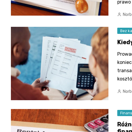
prawo 
Norb
Bez ka
Kied
Prowad
koniec
transa
kosztó
Norb
Finan
Różn
fina