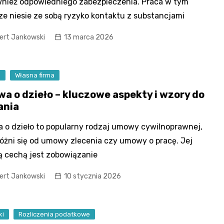
wnież odpowiedniego zabezpieczenia. Praca w tym
ze niesie ze sobą ryzyko kontaktu z substancjami
ert Jankowski
13 marca 2026
s
Własna firma
a o dzieło – kluczowe aspekty i wzory do
ania
o dzieło to popularny rodzaj umowy cywilnoprawnej,
różni się od umowy zlecenia czy umowy o pracę. Jej
 cechą jest zobowiązanie
ert Jankowski
10 stycznia 2026
ki
Rozliczenia podatkowe