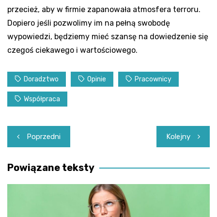
przecież, aby w firmie zapanowała atmosfera terroru.
Dopiero jeśli pozwolimy im na pełną swobodę
wypowiedzi, będziemy mieć szansę na dowiedzenie się
czegoś ciekawego i wartościowego.
Doradztwo
Opinie
Pracownicy
Współpraca
Nawigacja
Poprzedni
Kolejny
wpisu
Powiązane teksty