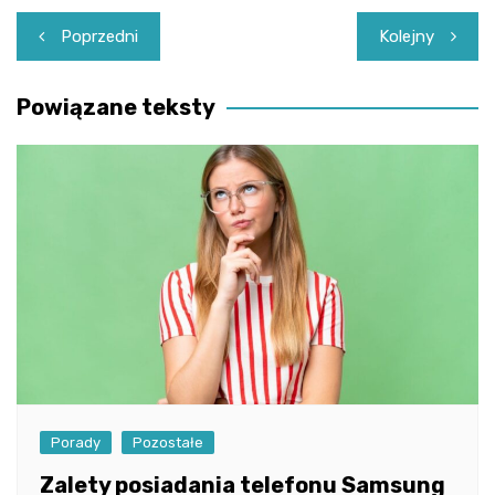
Nawigacja
Poprzedni
Kolejny
wpisu
Powiązane teksty
Porady
Pozostałe
Zalety posiadania telefonu Samsung