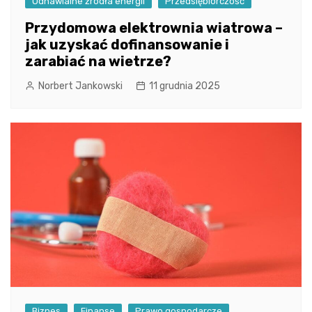
Odnawialne źródła energii
Przedsiębiorczość
Przydomowa elektrownia wiatrowa –
jak uzyskać dofinansowanie i
zarabiać na wietrze?
Norbert Jankowski
11 grudnia 2025
Biznes
Finanse
Prawo gospodarcze