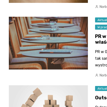
Norb
Aktual
W pra
PR w
właś
PR w G
tak sa
wystr
Norb
Aktual
Outs