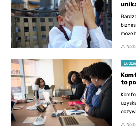
unik
Bardzo
biznes
może b
Norb
Ludzi
Komf
to p
Komfor
uzyska
oczyw
Norb