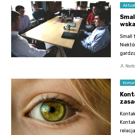
Aktual
Smal
wsk
Small 
Niektó
gardz
Norb
Komun
Kont
zasa
Kontak
Konta
relacj