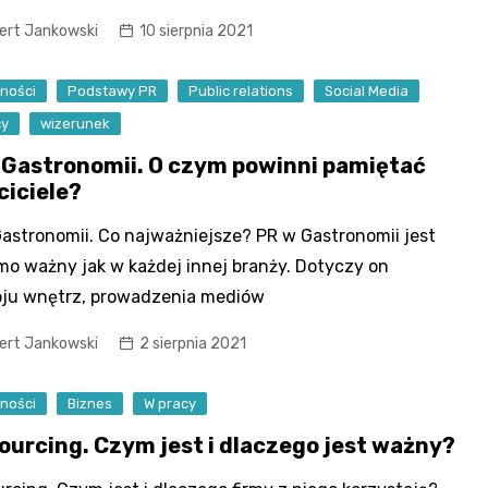
ert Jankowski
10 sierpnia 2021
ności
Podstawy PR
Public relations
Social Media
cy
wizerunek
 Gastronomii. O czym powinni pamiętać
ciciele?
astronomii. Co najważniejsze? PR w Gastronomii jest
mo ważny jak w każdej innej branży. Dotyczy on
oju wnętrz, prowadzenia mediów
ert Jankowski
2 sierpnia 2021
ności
Biznes
W pracy
ourcing. Czym jest i dlaczego jest ważny?