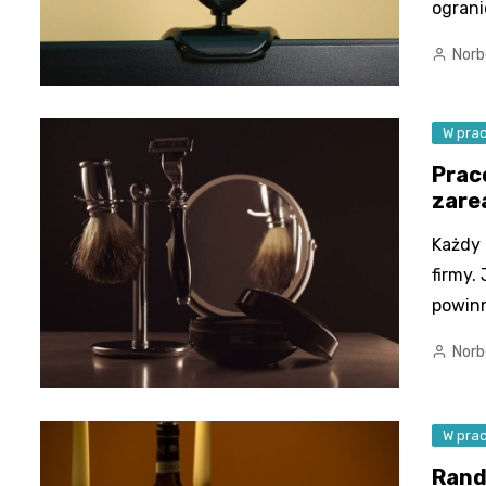
ogran
Norb
W pra
Prac
zare
Każdy 
firmy.
powin
Norb
W pra
Rand