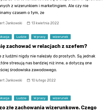
nych z wizerunkiem i marketingiem. Ale czy nie
inamy czasem o tym, że
ert Jankowski
13 kwietnia 2022
ikacja
Ludzie
W pracy
wizerunek
się zachować w relacjach z szefem?
e z ludźmi nigdy nie należały do prostych. Są jednak
 które stresują nas bardziej niż inne, a dotyczą one
ściej środowiska zawodowego.
ert Jankowski
10 lutego 2022
ikacja
Ludzie
W pracy
wizerunek
zo złe zachowania wizerunkowe. Czego