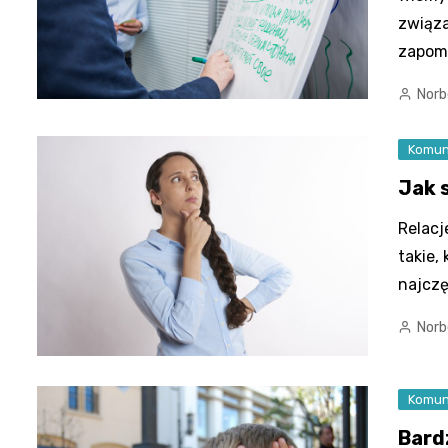
związa
zapom
Norb
Komun
Jak 
Relacj
takie,
najczę
Norb
Komun
Bard