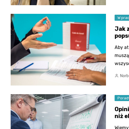
W pra
Jak 
pops
Aby at
muszą 
wszysc
Norb
Porad
Opin
niż 
Wiemy 