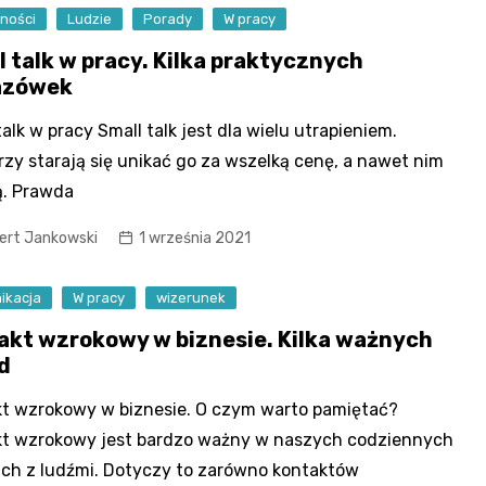
ności
Ludzie
Porady
W pracy
l talk w pracy. Kilka praktycznych
azówek
talk w pracy Small talk jest dla wielu utrapieniem.
rzy starają się unikać go za wszelką cenę, a nawet nim
ą. Prawda
ert Jankowski
1 września 2021
ikacja
W pracy
wizerunek
akt wzrokowy w biznesie. Kilka ważnych
d
t wzrokowy w biznesie. O czym warto pamiętać?
kt wzrokowy jest bardzo ważny w naszych codziennych
ach z ludźmi. Dotyczy to zarówno kontaktów