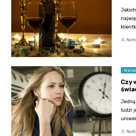
Jakich
najwię
klient
Norb
W pra
Czy 
świa
Jedną 
ludzi j
uniwer
Norb