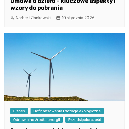
Umowa o dzieło – kluczowe aspekty i
wzory do pobrania
Norbert Jankowski
10 stycznia 2026
Biznes
Dofinansowania i dotacje ekologiczne
Odnawialne źródła energii
Przedsiębiorczość