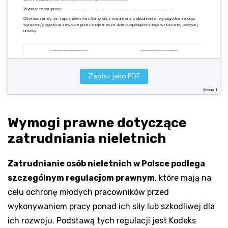
Wymiar czasu pracy: ………………………………………………………………………………………………………………..
Oświadczam/y, że zapoznałem/am/liśmy się z warunkami zatrudnienia i wynagrodzenia oraz
wyrażam/y zgodę na zawarcie przez moje/nasze dziecko/podopiecznego wskazanej powyżej
umowy.
……………………………………..
……………………………………..
Podpis rodzica/opiekuna 1
Podpis rodzica/opiekuna 2
Zapisz jako PDF
Załączniki:
Strona 1
Kopia dokumentu tożsamości nieletniego (legitymacja szkolna/dowód osobisty)
Zaświadczenie lekarskie o braku przeciwwskazań do wykonywania pracy
Wymogi prawne dotyczące
zatrudniania nieletnich
Zatrudnianie osób nieletnich w Polsce podlega
szczególnym regulacjom prawnym
, które mają na
celu ochronę młodych pracowników przed
wykonywaniem pracy ponad ich siły lub szkodliwej dla
ich rozwoju. Podstawą tych regulacji jest Kodeks