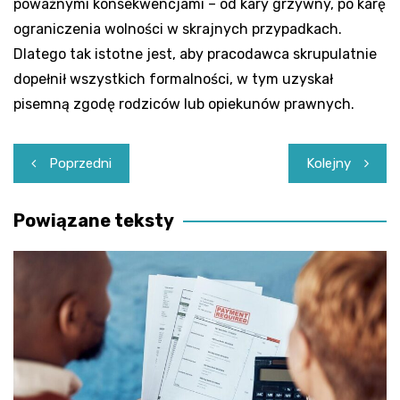
poważnymi konsekwencjami – od kary grzywny, po karę
ograniczenia wolności w skrajnych przypadkach.
Dlatego tak istotne jest, aby pracodawca skrupulatnie
dopełnił wszystkich formalności, w tym uzyskał
pisemną zgodę rodziców lub opiekunów prawnych.
Nawigacja
Poprzedni
Kolejny
wpisu
Powiązane teksty