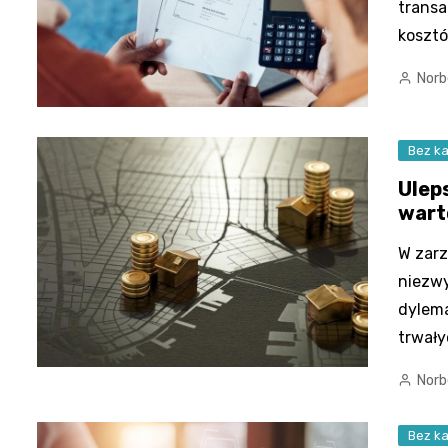
transa
kosztó
Norb
Bez ka
Ulep
warto
W zarz
niezwy
dylema
trwały
Norb
Bez ka