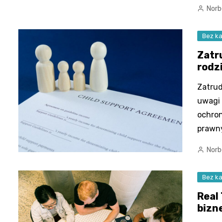
Norb
Bez ka
Zatr
rodz
Zatrud
uwagi 
ochron
prawny
Norb
Bez ka
Real
bizn