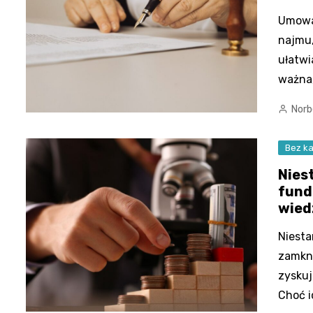
Umowa
najmu,
ułatwi
ważna
Norb
Bez ka
Nies
fund
wied
Niest
zamkni
zyskuj
Choć i