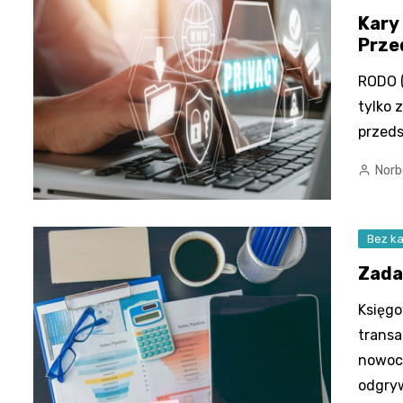
Kary
Prze
RODO (
tylko 
przeds
Norb
Bez ka
Zada
Księgo
transa
nowoc
odgryw