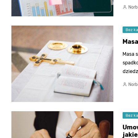
Norb
Bez ka
Masa 
Masa s
spadko
dziedz
Norb
Bez ka
Umow
jaki