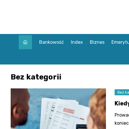
Skip
to
content
Bankowość
Index
Biznes
Emerytu
Bez kategorii
Bez ka
Kied
Prowad
koniec