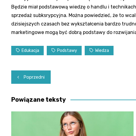
Będzie miał podstawową wiedzę o handlu i technikach 
sprzedaż subksrypcyjna. Można powiedzieć, że to wcal
dzisiejszych czasach bez wykształcenia bardzo trudn
marketingowe mogą być dobrą podstawy do rozwijania 
Edukacja
Podstawy
Wiedza
Nawigacja
Poprzedni
wpisu
Powiązane teksty