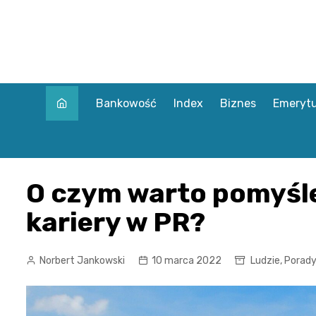
Skip
to
content
Bankowość
Index
Biznes
Emerytu
O czym warto pomyśl
kariery w PR?
Norbert Jankowski
10 marca 2022
Ludzie
,
Porad