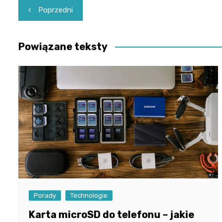
Nawigacja
Poprzedni
wpisu
Powiązane teksty
Porady
Technologie
Karta microSD do telefonu – jakie