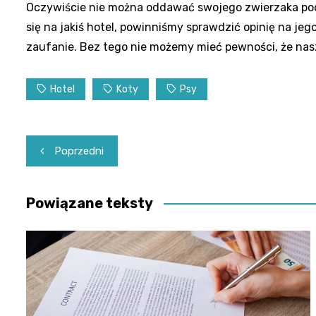
Oczywiście nie można oddawać swojego zwierzaka po
się na jakiś hotel, powinniśmy sprawdzić opinię na jeg
zaufanie. Bez tego nie możemy mieć pewności, że nas
Hotel
Koty
Psy
Nawigacja
Poprzedni
wpisu
Powiązane teksty