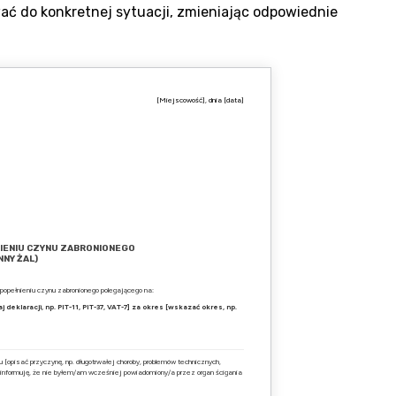
ć do konkretnej sytuacji, zmieniając odpowiednie
[Miejscowość], dnia [data]
NIENIU CZYNU ZABRONIONEGO
NNY ŻAL)
opełnieniu czynu zabronionego polegającego na:
eklaracji, np. PIT-11, PIT-37, VAT-7] za okres [wskazać okres, np.
opisać przyczynę, np. długotrwałej choroby, problemów technicznych,
 informuję, że nie byłem/am wcześniej powiadomiony/a przez organ ścigania