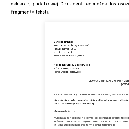
deklaracji podatkowej. Dokument ten można dostosowa
fragmenty tekstu.
Dane podatnika:
Imię i nazwisko: [Imię i nazwisko]
PESEL: [numer PESEL]
NIP: [numer NIP]
Adres zamieszkania: [adres]
Naczelnik Urzędu Skarbowego
w [nazwa miejscowości]
[adres urzędu skarbowego]
ZAWIADOMIENIE O POPEŁ
(CZY
Na podstawie art. 16 § 1 Kodeksu karnego skarbowego, zawiadamiam o p
niezłożeniu w ustawowym terminie deklaracji podatkowej [rodzaj d
rok 2023 / miesiąc styczeń 2024].
Uzasadnienie
Wyjaśniam, że niedopełnienie powyższego obowiązku nastąpiło z powodu [
nieświadomości obowiązku, zagubienia dokumentów, itp.]. Jednocześnie
o ujawnieniu popełnionego przeze mnie czynu zabronionego.