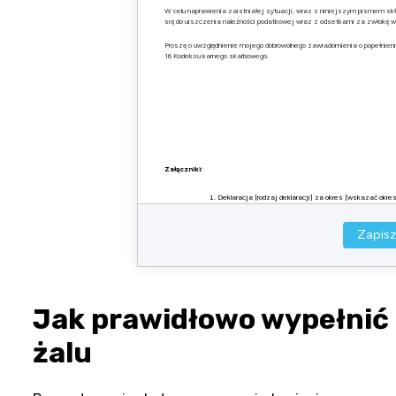
W celu naprawienia zaistniałej sytuacji, wraz z niniejszym pismem skł
się do uiszczenia należności podatkowej wraz z odsetkami za zwłokę w t
Proszę o uwzględnienie mojego dobrowolnego zawiadomienia o popełnieniu
16 Kodeksu karnego skarbowego.
Załączniki:
Deklaracja [rodzaj deklaracji] za okres [wskazać okre
Inne dokumenty (jeśli dotyczy)
Zapisz
Jak prawidłowo wypełnić
żalu