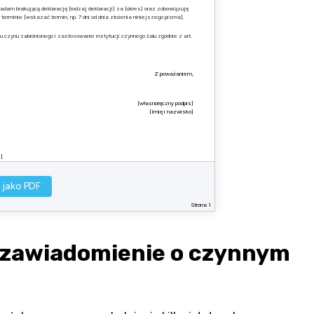
adam brakującą deklarację [rodzaj deklaracji] za [okres] oraz zobowiązuję
erminie [wskazać termin, np. 7 dni od dnia złożenia niniejszego pisma].
 czynu zabronionego i zastosowanie instytucji czynnego żalu zgodnie z art.
Z poważaniem,
[własnoręczny podpis]
[Imię i nazwisko]
s]
 jako PDF
Strona 1
 zawiadomienie o czynnym