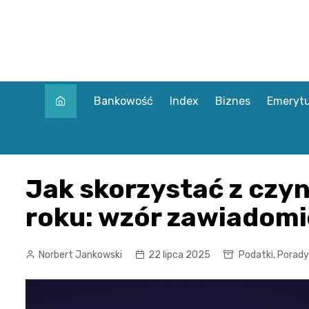
Skip
to
content
Bankowość
Index
Biznes
Emerytu
Jak skorzystać z czy
roku: wzór zawiadomi
Norbert Jankowski
22 lipca 2025
Podatki
,
Porady