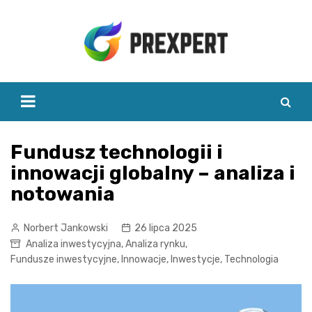
Skip
to
content
Fundusz technologii i
innowacji globalny – analiza i
notowania
Norbert Jankowski
26 lipca 2025
Analiza inwestycyjna
,
Analiza rynku
,
Fundusze inwestycyjne
,
Innowacje
,
Inwestycje
,
Technologia