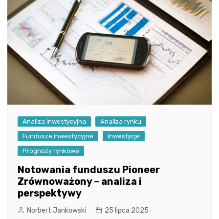
Analiza inwestycyjna
Analiza rynku
Fundusze inwestycyjne
Inwestycje
Prognozy rynkowe
Notowania funduszu Pioneer
Zrównoważony – analiza i
perspektywy
Norbert Jankowski
25 lipca 2025