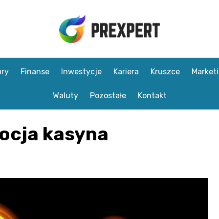
ry
Finanse
Inwestycje
Kariera
Kruszce
Market
Waluty
Pozostałe
Kontakt
ocja kasyna