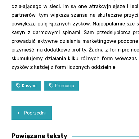
działającego w sieci. Im są one atrakcyjniejsze i l
partnerów, tym większa szansa na skuteczne przycią
powiększą pulę łącznych zysków. Najpopularniejsze są
kasyn z darmowymi spinami. Sam przedsiębiorca pr
prowadzić aktywne działania marketingowe podobne d
przynieść mu dodatkowe profity. Żadna z form promocji
skumulujemy działania kilku różnych form wówczas 
zysków z każdej z form liczonych oddzielnie.
Kasyno
Promocja
Nawigacja
Poprzedni
wpisu
Powiązane teksty