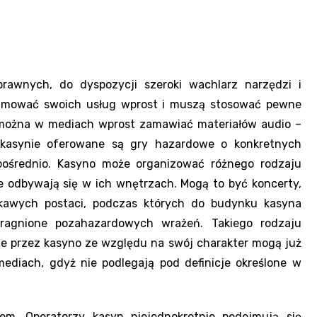
awnych, do dyspozycji szeroki wachlarz narzędzi i
lamować swoich usług wprost i muszą stosować pewne
e można w mediach wprost zamawiać materiałów audio –
kasynie oferowane są gry hazardowe o konkretnych
 pośrednio. Kasyno może organizować różnego rodzaju
e odbywają się w ich wnętrzach. Mogą to być koncerty,
ekawych postaci, podczas których do budynku kasyna
ragnione pozahazardowych wrażeń. Takiego rodzaju
ie przez kasyno ze względu na swój charakter mogą już
diach, gdyż nie podlegają pod definicje określone w
em. Operatorzy kasyn niejednokrotnie podejmują się