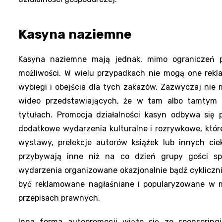
Kasyna naziemne
Kasyna naziemne mają jednak, mimo ograniczeń pr
możliwości. W wielu przypadkach nie mogą one rek
wybiegi i obejścia dla tych zakazów. Zazwyczaj ni
wideo przedstawiających, że w tam albo tamtym 
tytułach. Promocja działalności kasyn odbywa się
dodatkowe wydarzenia kulturalne i rozrywkowe, któr
wystawy, prelekcje autorów książek lub innych ci
przybywają inne niż na co dzień grupy gości sp
wydarzenia organizowane okazjonalnie bądź cykliczn
być reklamowane nagłaśniane i popularyzowane w me
przepisach prawnych.
Inna forma autopromocji wiąże się ze sponsoringi