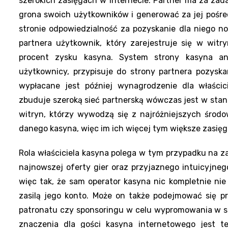
szerokich zasięgach w internecie. Partner ma za zad
grona swoich użytkowników i generować za jej pośre
stronie odpowiedzialność za pozyskanie dla niego n
partnera użytkownik, który zarejestruje się w wit
procent zysku kasyna. System strony kasyna anal
użytkownicy, przypisuje do strony partnera pozysk
wypłacane jest później wynagrodzenie dla właścici
zbuduje szeroką sieć partnerską wówczas jest w stan
witryn, którzy wywodzą się z najróżniejszych środo
danego kasyna, więc im ich więcej tym większe zasięgi 
Rola właściciela kasyna polega w tym przypadku na 
najnowszej oferty gier oraz przyjaznego intuicyjnego
więc tak, że sam operator kasyna nic kompletnie nie 
zasilą jego konto. Może on także podejmować się p
patronatu czy sponsoringu w celu wypromowania w sie
znaczenia dla gości kasyna internetowego jest t