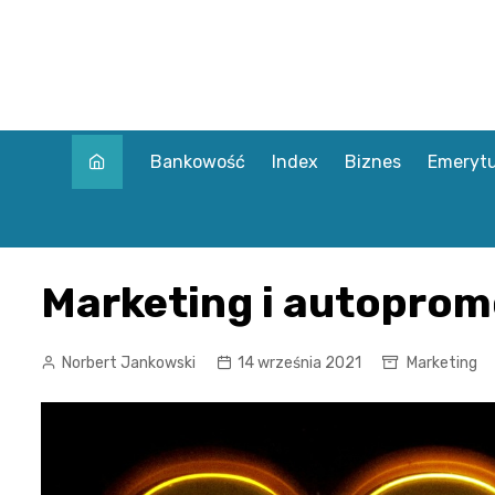
Skip
to
content
Bankowość
Index
Biznes
Emerytu
Marketing i autoprom
Norbert Jankowski
14 września 2021
Marketing