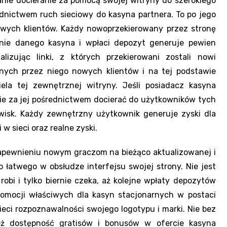
anie docieranie za pomocą swojej witryny do szerokiego
dnictwem ruch sieciowy do kasyna partnera. To po jego
owych klientów. Każdy nowoprzekierowany przez stronę
rynie danego kasyna i wpłaci depozyt generuje pewien
izując linki, z których przekierowani zostali nowi
anych przez niego nowych klientów i na tej podstawie
ela tej zewnętrznej witryny. Jeśli posiadacz kasyna
ie za jej pośrednictwem docierać do użytkowników tych
wisk. Każdy zewnętrzny użytkownik generuje zyski dla
w sieci oraz realne zyski.
zapewnieniu nowym graczom na bieżąco aktualizowanej i
 łatwego w obsłudze interfejsu swojej strony. Nie jest
robi i tylko biernie czeka, aż kolejne wpłaty depozytów
romocji właściwych dla kasyn stacjonarnych w postaci
ci rozpoznawalności swojego logotypu i marki. Nie bez
eż dostępność gratisów i bonusów w ofercie kasyna