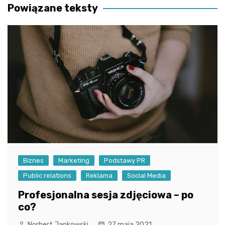
Powiązane teksty
Biznes
Marketing
Podstawy PR
Public relations
Reklama
Social Media
Profesjonalna sesja zdjęciowa – po
co?
Norbert Jankowski
27 maja 2021