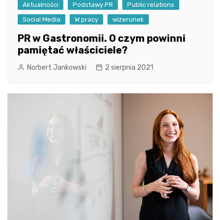
Aktualności
Podstawy PR
Public relations
Social Media
W pracy
wizerunek
PR w Gastronomii. O czym powinni
pamiętać właściciele?
Norbert Jankowski
2 sierpnia 2021