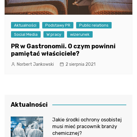
Aktualności
Podstawy PR
Public relations
Social Media
W pracy
wizerunek
PR w Gastronomii. O czym powinni
pamiętać właściciele?
Norbert Jankowski
2 sierpnia 2021
Aktualności
Jakie środki ochrony osobistej
musi mieć pracownik branży
chemicznej?