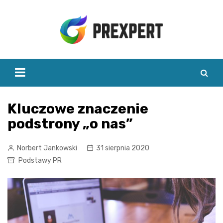
Skip
to
content
Kluczowe znaczenie
podstrony „o nas”
Norbert Jankowski
31 sierpnia 2020
Podstawy PR